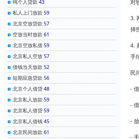
对
纯个人贷款
43
私人上门放款
59
3
北京空放贷款
57
择
空放当时放款
61
4
北京空放私借
59
手
北京私人空放
57
借钱当天放款
52
民
短期应急贷款
56
-
北京个人借贷
48
北京私人放款
59
-
北京私人借贷
59
-
北京私人借钱
45
北京民间放款
61
-