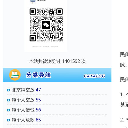
民
本站共被浏览过 1401592 次
睐
民
北京纯空放
47
1
纯个人空放
55
甚
纯个人借钱
56
2
纯个人放款
65