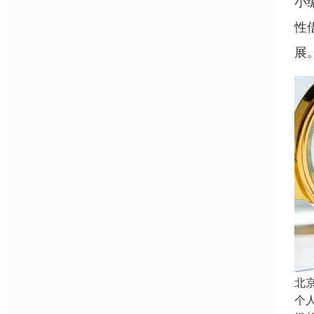
小
性
展
北
个