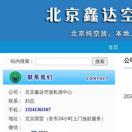
首页
公
站内搜索：
公司：
北京鑫达空放私借中心
20
联系：
刘总
手机：
13241361167
地址：
北京国贸（全市24小时上门放款服务）
微信：