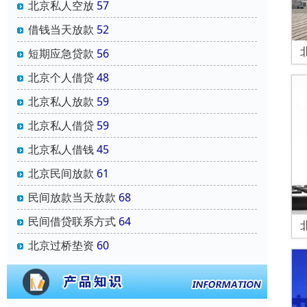
北京私人空放
57
借钱当天放款
52
短期应急贷款
56
北京个人借贷
48
北京私人放款
59
北京私人借贷
59
北京私人借钱
45
北京民间放款
61
民间放款当天放款
68
民间借贷联系方式
64
北京过桥垫资
60