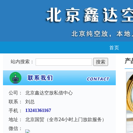
首页
产
站内搜索：
公司：
北京鑫达空放私借中心
联系：
刘总
手机：
13241361167
地址：
北京国贸（全市24小时上门放款服务）
微信：