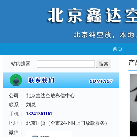
首页
产
站内搜索：
公司：
北京鑫达空放私借中心
联系：
刘总
手机：
13241361167
地址：
北京国贸（全市24小时上门放款服务）
微信：