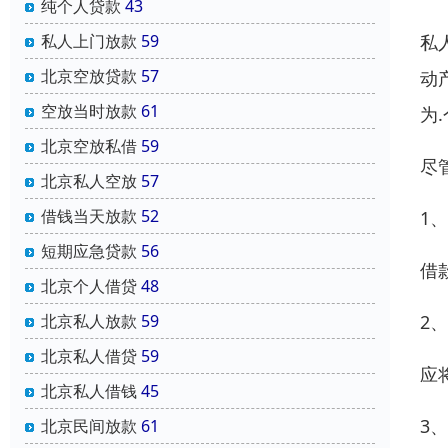
纯个人贷款
43
私
私人上门放款
59
北京空放贷款
57
动
空放当时放款
61
为
北京空放私借
59
尽
北京私人空放
57
借钱当天放款
52
1
短期应急贷款
56
借
北京个人借贷
48
2
北京私人放款
59
北京私人借贷
59
应
北京私人借钱
45
3
北京民间放款
61