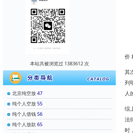
价
本站共被浏览过 1383612 次
其
列
人
北京纯空放
47
纯个人空放
55
综
纯个人借钱
56
法
纯个人放款
65
时