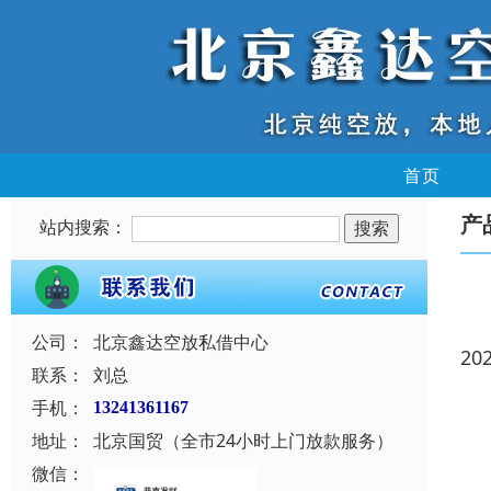
首页
产
站内搜索：
公司：
北京鑫达空放私借中心
20
联系：
刘总
手机：
13241361167
地址：
北京国贸（全市24小时上门放款服务）
微信：