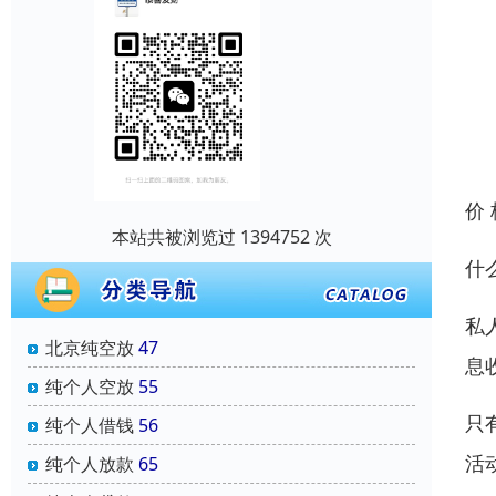
价
本站共被浏览过 1394752 次
什
私
北京纯空放
47
息
纯个人空放
55
只
纯个人借钱
56
活
纯个人放款
65