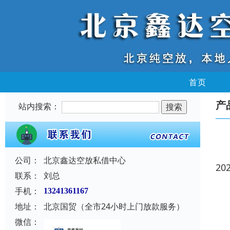
首页
产
站内搜索：
公司：
北京鑫达空放私借中心
20
联系：
刘总
手机：
13241361167
地址：
北京国贸（全市24小时上门放款服务）
微信：