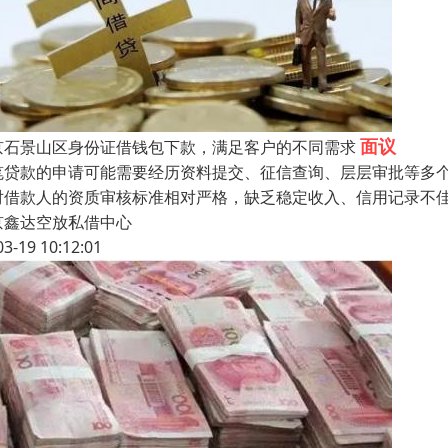
面议
京石景山区身份证借钱包下款，满足客户的不同需求
笔贷款的申请可能需要经历资料提交、征信查询、层层审批等多个
对借款人的资质审核标准相对严格，缺乏稳定收入、信用记录不
京鑫达空放私借中心
03-19 10:12:01