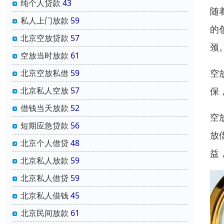
纯个人贷款
43
随
私人上门放款
59
的
北京空放贷款
57
颈
空放当时放款
61
空
北京空放私借
59
保
北京私人空放
57
借钱当天放款
52
空
短期应急贷款
56
放
北京个人借贷
48
益
北京私人放款
59
北京私人借贷
59
北京私人借钱
45
北京民间放款
61