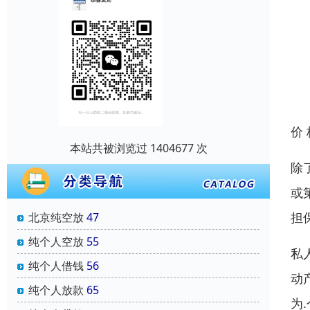
价
本站共被浏览过 1404677 次
除
或
担
北京纯空放
47
纯个人空放
55
私
纯个人借钱
56
动
纯个人放款
65
为