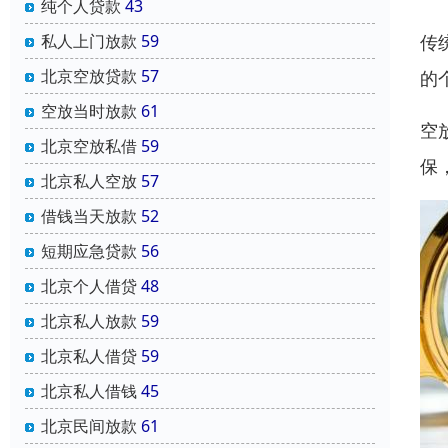
纯个人贷款
43
传
私人上门放款
59
北京空放贷款
57
的
空放当时放款
61
空
北京空放私借
59
保
北京私人空放
57
借钱当天放款
52
短期应急贷款
56
北京个人借贷
48
北京私人放款
59
北京私人借贷
59
北京私人借钱
45
北京民间放款
61