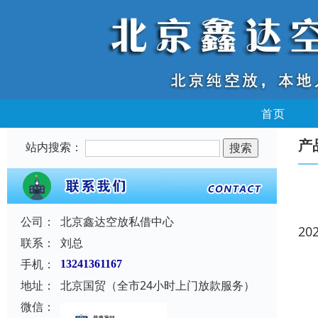
首页
产
站内搜索：
公司：
北京鑫达空放私借中心
20
联系：
刘总
手机：
13241361167
地址：
北京国贸（全市24小时上门放款服务）
微信：