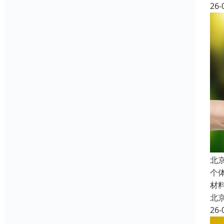
26-
北
个
材
北
26-