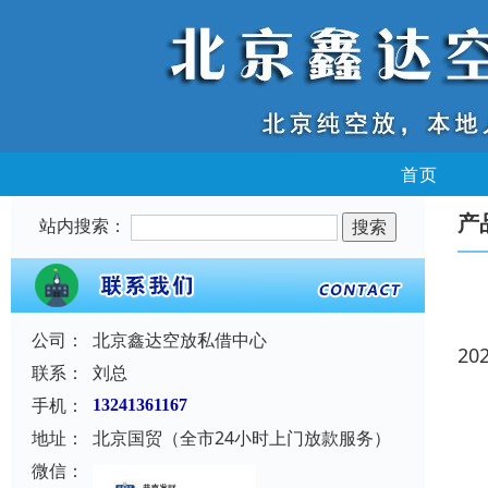
首页
产
站内搜索：
公司：
北京鑫达空放私借中心
20
联系：
刘总
手机：
13241361167
地址：
北京国贸（全市24小时上门放款服务）
微信：