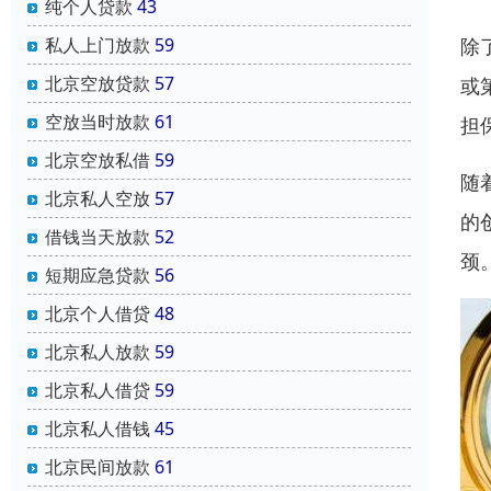
纯个人贷款
43
除
私人上门放款
59
北京空放贷款
57
或
空放当时放款
61
担
北京空放私借
59
随
北京私人空放
57
的
借钱当天放款
52
颈
短期应急贷款
56
北京个人借贷
48
北京私人放款
59
北京私人借贷
59
北京私人借钱
45
北京民间放款
61