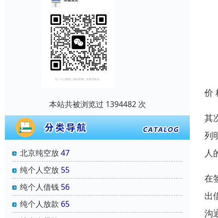
价
本站共被浏览过 1394482 次
其
列
人
北京纯空放
47
纯个人空放
55
在
纯个人借钱
56
出
纯个人放款
65
沟