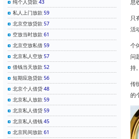
息
纯个人贷款
43
私人上门放款
59
只
北京空放贷款
57
活
空放当时放款
61
个
北京空放私借
59
问
北京私人空放
57
借钱当天放款
52
持
短期应急贷款
56
传
北京个人借贷
48
的
北京私人放款
59
北京私人借贷
59
北京私人借钱
45
北京民间放款
61