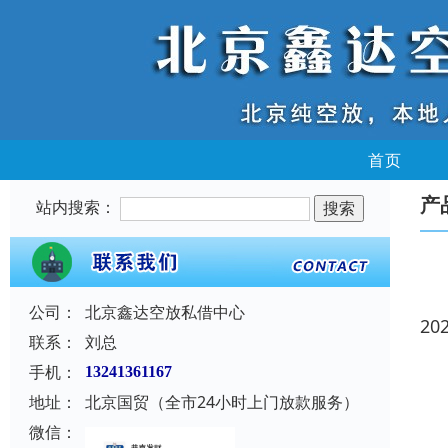
首页
产
站内搜索：
公司：
北京鑫达空放私借中心
20
联系：
刘总
手机：
13241361167
地址：
北京国贸（全市24小时上门放款服务）
微信：