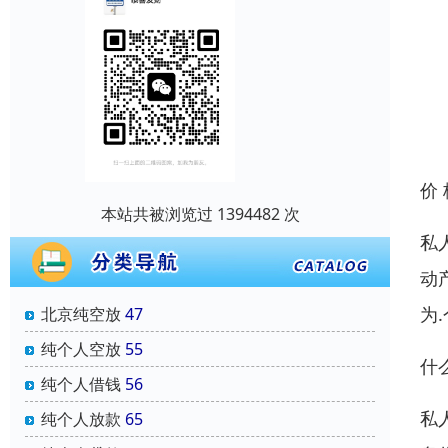
价
本站共被浏览过 1394482 次
私
动
为
北京纯空放
47
纯个人空放
55
什
纯个人借钱
56
私
纯个人放款
65