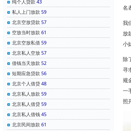
纯个人贷款
43
名
私人上门放款
59
北京空放贷款
57
我
空放当时放款
61
放
北京空放私借
59
小
北京私人空放
57
除
借钱当天放款
52
寻
短期应急贷款
56
规
北京个人借贷
48
一
北京私人放款
59
照
北京私人借贷
59
北京私人借钱
45
北京民间放款
61