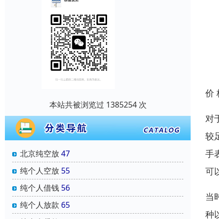
价
本站共被浏览过 1385254 次
对
较
手
北京纯空放
47
可
纯个人空放
55
纯个人借钱
56
当
纯个人放款
65
种