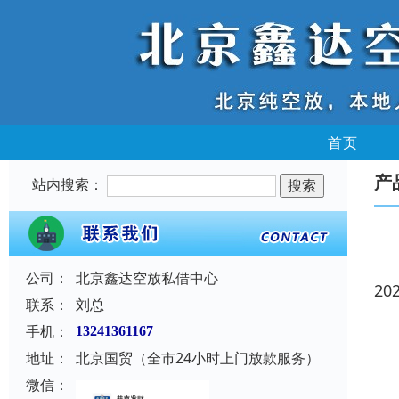
首页
产
站内搜索：
公司：
北京鑫达空放私借中心
20
联系：
刘总
手机：
13241361167
地址：
北京国贸（全市24小时上门放款服务）
微信：