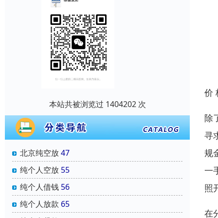
价
本站共被浏览过 1404202 次
除
寻
规
北京纯空放
47
一
纯个人空放
55
纯个人借钱
56
照
纯个人放款
65
在