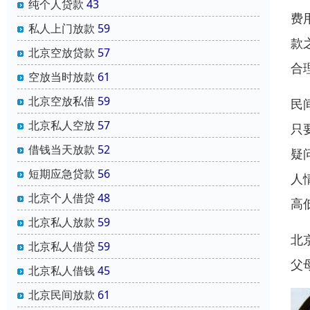
纯个人贷款
43
费
私人上门放款
59
款
北京空放贷款
57
合
空放当时放款
61
北京空放私借
59
民
北京私人空放
57
只
借钱当天放款
52
疑
短期应急贷款
56
人
北京个人借贷
48
高
北京私人放款
59
北
北京私人借贷
59
父
北京私人借钱
45
北京民间放款
61