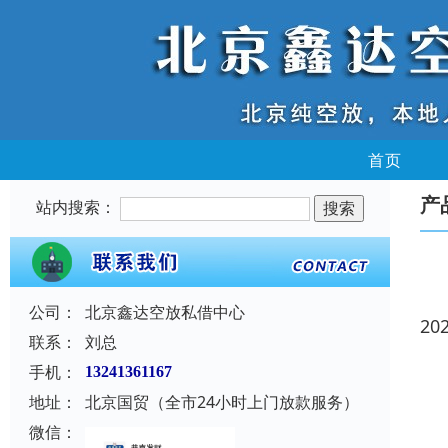
首页
产
站内搜索：
公司：
北京鑫达空放私借中心
20
联系：
刘总
手机：
13241361167
地址：
北京国贸（全市24小时上门放款服务）
微信：