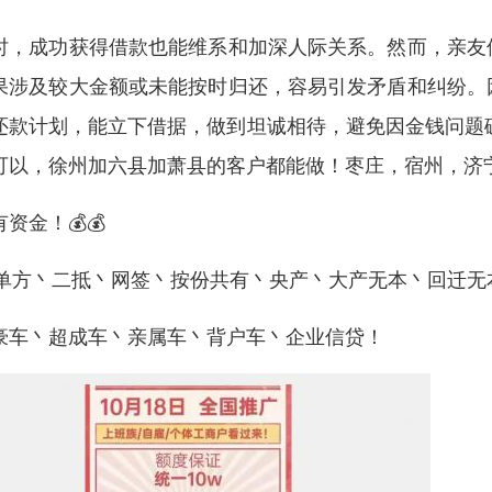
时，成功获得借款也能维系和加深人际关系。然而，亲友
果涉及较大金额或未能按时归还，容易引发矛盾和纠纷。
还款计划，能立下借据，做到坦诚相待，避免因金钱问题破
可以，徐州加六县加萧县的客户都能做！枣庄，宿州，济
资金！💰💰
单方丶二抵丶网签丶按份共有丶央产丶大产无本丶回迁无
豪车丶超成车丶亲属车丶背户车丶企业信贷！