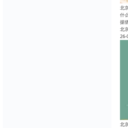
北
什
据
北
26-
北