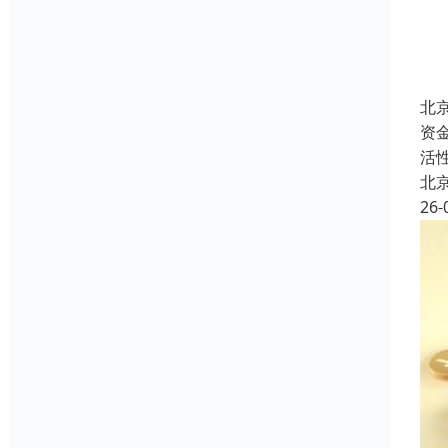
北
资
活
北
26-