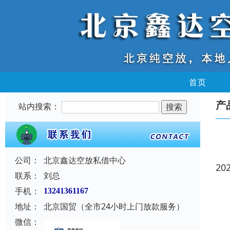
首页
产
站内搜索：
公司：
北京鑫达空放私借中心
20
联系：
刘总
手机：
13241361167
地址：
北京国贸（全市24小时上门放款服务）
微信：