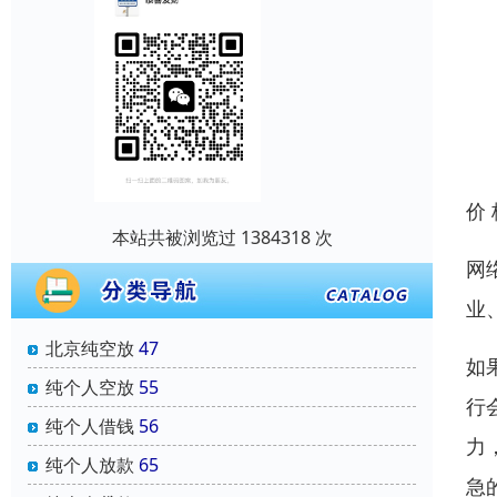
价
本站共被浏览过 1384318 次
网
业
北京纯空放
47
如
纯个人空放
55
行
纯个人借钱
56
力
纯个人放款
65
急