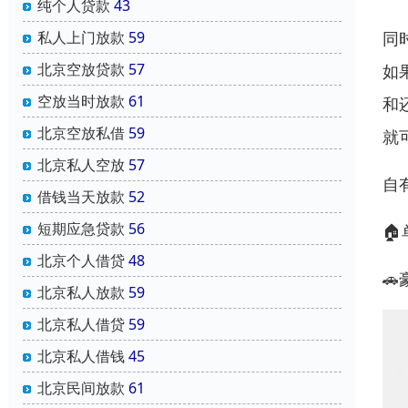
纯个人贷款
43
同
私人上门放款
59
北京空放贷款
57
如
空放当时放款
61
和
北京空放私借
59
就
北京私人空放
57
自有
借钱当天放款
52
短期应急贷款
56

北京个人借贷
48

北京私人放款
59
北京私人借贷
59
北京私人借钱
45
北京民间放款
61