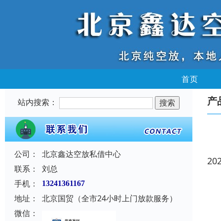
首页
产
站内搜索：
公司：
北京鑫达空放私借中心
20
联系：
刘总
手机：
13241361167
地址：
北京国贸（全市24小时上门放款服务）
微信：