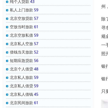
纯个人贷款
43
州
私人上门放款
59
北京空放贷款
57
除
空放当时放款
61
寻
北京空放私借
59
规
北京私人空放
57
一
借钱当天放款
52
照
短期应急贷款
56
银
北京个人借贷
48
北京私人放款
59
银
北京私人借贷
59
只
北京私人借钱
45
北京民间放款
61