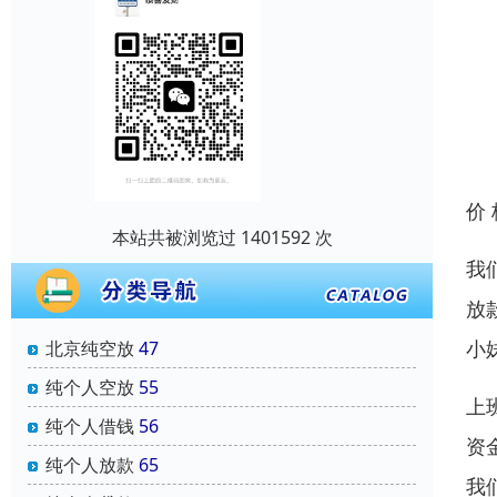
价
本站共被浏览过 1401592 次
我
放
小
北京纯空放
47
纯个人空放
55
上
纯个人借钱
56
资
纯个人放款
65
我