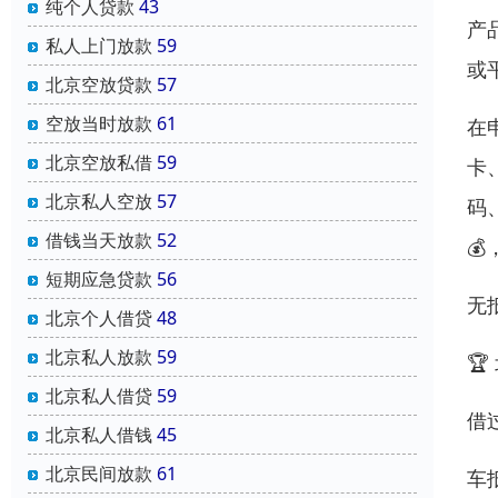
纯个人贷款
43
产
私人上门放款
59
或
北京空放贷款
57
空放当时放款
61
在
北京空放私借
59
卡
北京私人空放
57
码
借钱当天放款
52

短期应急贷款
56
无
北京个人借贷
48
北京私人放款
59

北京私人借贷
59
借
北京私人借钱
45
北京民间放款
61
车