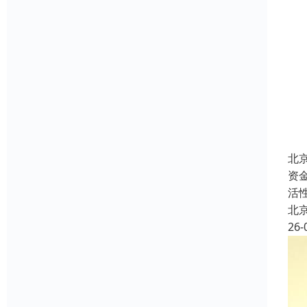
北
资
活
北
26-