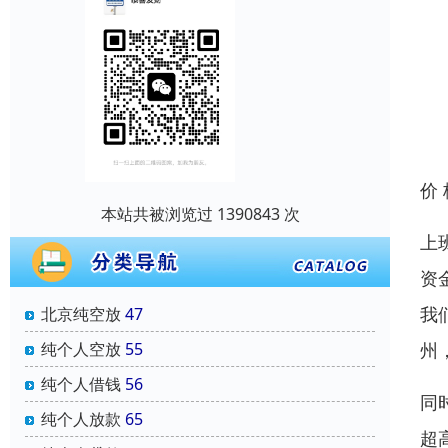
价
本站共被浏览过 1390843 次
上
资
我
北京纯空放
47
州
纯个人空放
55
纯个人借钱
56
同
纯个人放款
65
超