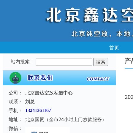
首页
产
站内搜索：
公司：
北京鑫达空放私借中心
20
联系：
刘总
手机：
13241361167
地址：
北京国贸（全市24小时上门放款服务）
微信：